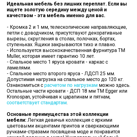
Идеальная мебель без лишних переплат. Если вы
ищете золотую середину между ценой и
качеством - эта мебель именно для вас.
- Кромка 2 и 1 мм, телескопические направляющие,
петли с доводчиком, присутствуют декоративные
вырезы, скругления в столах, полочках, бортах,
ступеньках. Ящики закрываются тихо и плавно.
- Используется высококачественная фурнитура ТМ
Muller, которая имеет гарантию 10 лет.
- Спальное место 1 яруса кровати - каркас с
ламелями.
- Спальное место второго яруса - ЛДСП 25 мм.
Допустимая нагрузка на спальное место до 120 кг.
Ознакомиться с
расчетом по нагрузкам
можно здесь.
Остальные части кровати - ДСП 18 мм ТМ Egger или
Кronospan, устойчивая к царапинам и пятнам,
соответствует стандартам
.
Основные преимущества этой коллекции
мебели:
Легкая девичья коллекция с яркими
цветовыми акцентами принтов и сверкающими
ручками-стразами посвящена моде и понравится