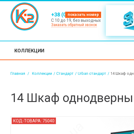
+38 (050) 500-XX-XX
С 10 до 19, без выходных
Заказать обратный звонок
КОЛЛЕКЦИИ
Главная
>
Коллекции
/
Стандарт
/
Urban стандарт
/
14 Шкаф одн
14 Шкаф однодверный
КОД-ТОВАРА:
75040