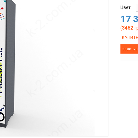
Цвет :
17 
(
3462
г
КУПИТЬ
задать в