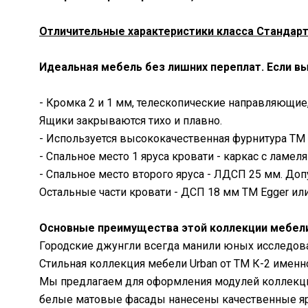
Отличительные характеристики класса Стандарт
Идеальная мебель без лишних переплат. Если вы
- Кромка 2 и 1 мм, телескопические направляющие,
Ящики закрываются тихо и плавно.
- Используется высококачественная фурнитура ТМ M
- Спальное место 1 яруса кровати - каркас с ламел
- Спальное место второго яруса - ЛДСП 25 мм. Доп
Остальные части кровати - ДСП 18 мм ТМ Egger или
Основные преимущества этой коллекции мебел
Городские джунгли всегда манили юных исследов
Стильная коллекция мебели Urban от ТМ К-2 именно
Мы предлагаем для оформления модулей коллекции
белые матовые фасады нанесены качественные яр