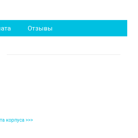
лата
Отзывы
а корпуса >>>