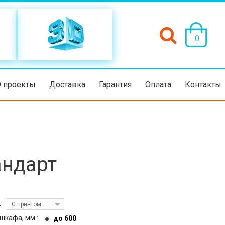
(пусто)
0
D проекты
Доставка
Гарантия
Оплата
Контакты
андарт
:
С принтом
шкафа, мм :
до 600