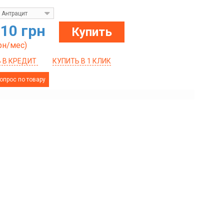
Антрацит
310 грн
Купить
рн/мес)
 В КРЕДИТ
КУПИТЬ В 1 КЛИК
опрос по товару