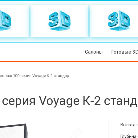
Салоны
Готовые 3
еллаж 100 серия Voyage К-2 стандарт
серия Voyage К-2 станд
Высота 
Глубина 