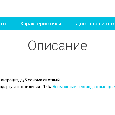
то
Характеристики
Доставка и оп
Описание
т
 антрацит, дуб сонома светлый.
ндарту изготовления +15%.
Возможные нестандартные цвет
: