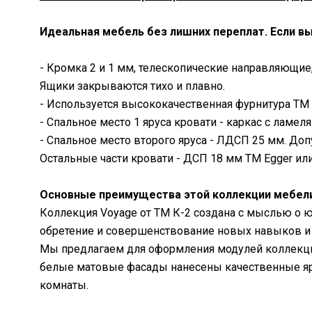
Идеальная мебель без лишних переплат. Если вы
- Кромка 2 и 1 мм, телескопические направляющие,
Ящики закрываются тихо и плавно.
- Используется высококачественная фурнитура ТМ M
- Спальное место 1 яруса кровати - каркас с ламел
- Спальное место второго яруса - ЛДСП 25 мм. Доп
Остальные части кровати - ДСП 18 мм ТМ Egger или
Основные преимущества этой коллекции мебел
Коллекция Voyage от ТМ К-2 создана с мыслью о ю
обретение и совершенствование новых навыков и 
Мы предлагаем для оформления модулей коллекции
белые матовые фасады нанесены качественные ярк
комнаты.