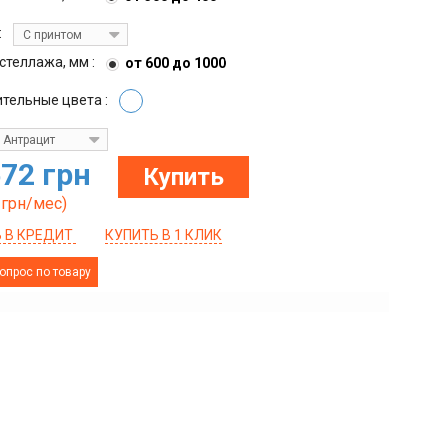
:
С принтом
стеллажа, мм :
от 600 до 1000
тельные цвета :
Антрацит
572 грн
Купить
грн/мес)
 В КРЕДИТ
КУПИТЬ В 1 КЛИК
опрос по товару