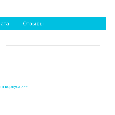
лата
Отзывы
а корпуса >>>