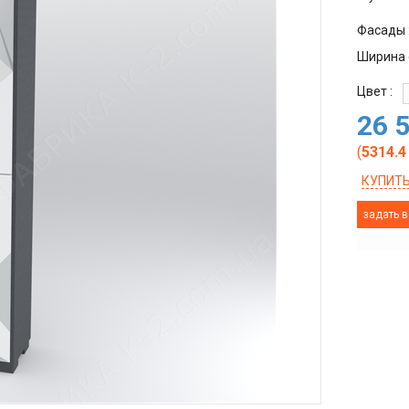
Фасады 
Ширина 
Цвет :
26 
(
5314.4
КУПИТЬ
задать в