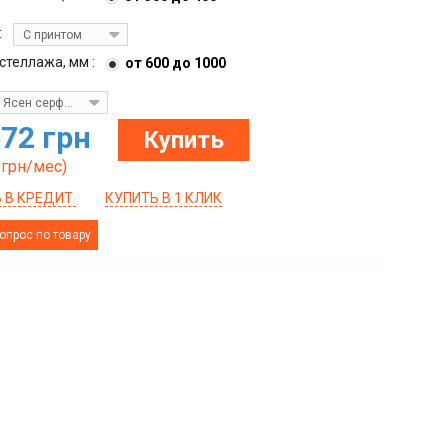
:
С принтом
стеллажа, мм :
от 600 до 1000
Ясен серфсайд чистий
572 грн
Купить
грн/мес)
 В КРЕДИТ
КУПИТЬ В 1 КЛИК
опрос по товару