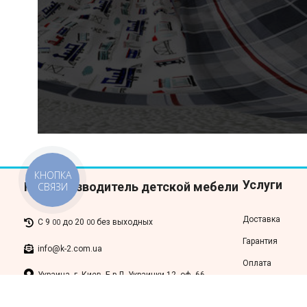
КНОПКА
Услуги
К-2 Производитель детской мебели
СВЯЗИ
Доставка
С 9
до 20
без выходных
00
00
Гарантия
info@k-2.com.ua
Оплата
Украина, г. Киев, Б-р Л. Украинки 12, оф. 66
Контакты